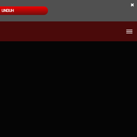
×
UNDUH