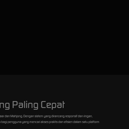
ng Paling Cepat
zaar dan Mahjong. Dengan sistem yang dirancang responsif dan ringan,
bagi pengguna yang mencari akses praktis dan efisien dalam satu platform