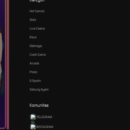
Hot Games
Slots
Live Casino
Race
Olahraga
Crash Game
Arcade
Poker
E-Sports
Sabung Ayam
Komunitas
TELEGRAM
INSTAGRAM