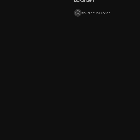
+6287796112283