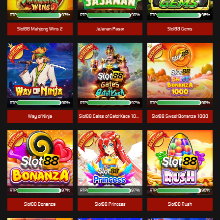
RTP
97%
RTP
98%
RTP
96%
Slot88 Mahjong Wins 2
JaJanan Pasar
Slot88 Gems
RTP
98%
RTP
97%
RTP
98%
Way of Ninja
Slot88 Gates of Gatot Kaca 1000
Slot88 Sweet Bonanza 1000
RTP
97%
RTP
97%
RTP
96%
Slot88 Bonanza
Slot88 Princess
Slot88 Rush