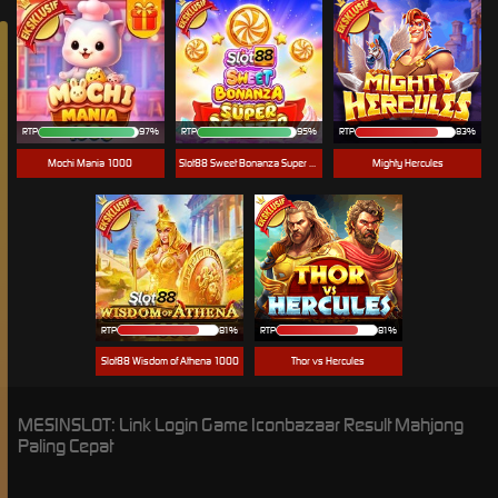
RTP
97%
RTP
95%
RTP
83%
Mochi Mania 1000
Slot88 Sweet Bonanza Super Scatter
Mighty Hercules
RTP
81%
RTP
81%
Slot88 Wisdom of Athena 1000
Thor vs Hercules
MESINSLOT: Link Login Game Iconbazaar Result Mahjong
Paling Cepat