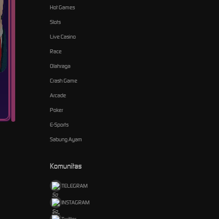
Hot Games
Slots
Live Casino
Race
Olahraga
Crash Game
Arcade
Poker
E-Sports
Sabung Ayam
Komunitas
TELEGRAM
INSTAGRAM