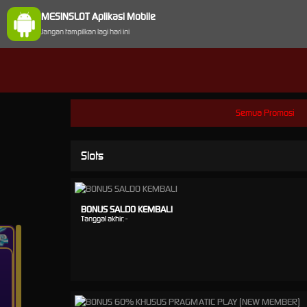
MESINSLOT Aplikasi Mobile
Jangan tampilkan lagi hari ini
Semua Promosi
Slots
BONUS SALDO KEMBALI
Tanggal akhir:
-