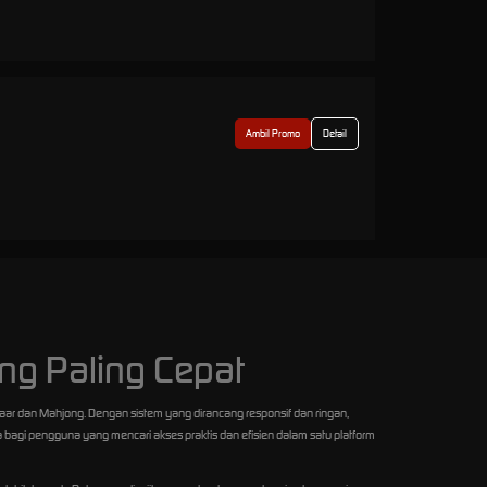
Ambil Promo
Detail
ng Paling Cepat
zaar dan Mahjong. Dengan sistem yang dirancang responsif dan ringan,
bagi pengguna yang mencari akses praktis dan efisien dalam satu platform