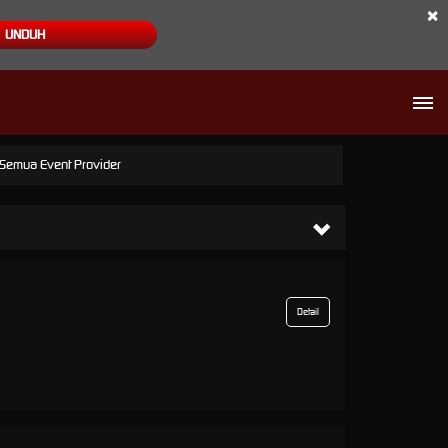
×
UNDUH
Semua Event Provider
Detail