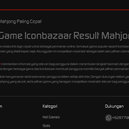
Mahjong Paling Cepat
Game Iconbazaar Result Mahjo
melalui link login cepat untuk berbagai permainan online, termasuk game populer seperti Iconba
yang stabil kapan saja. Keunggulan ini menjadikan mesinslot sebagai salah satu pilihan utama 
t
memberikan informasi yang relevan bagi pengguna dalam menentukan langkah bermain dengan 
grasi dengan berbagai game dari Iconbazaar membuat pengguna memiliki banyak pilihan permainan m
n kenyamanan serta keamanan pengguna dalam setiap aktivitas. Dengan dukungan sistem yang st
sult Mahjong yang akurat, serta pilihan game yang beragam menjadikan mesinslot relevan bagi pe
rm
Kategori
Dukungan
i
Hot Games
+628779
Slots