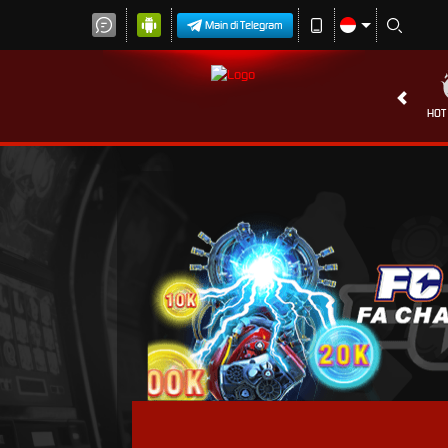
Main di Telegram
HOT