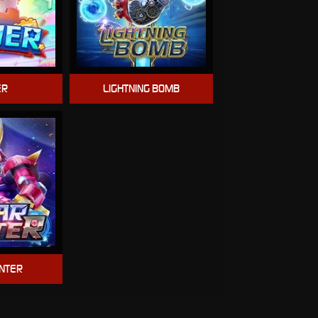
ER
LIGHTNING BOMB
NTER