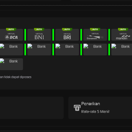
an tidak dapat diproses
Penarikan
Rata-rata 5 Menit