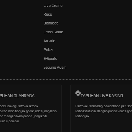
Live Casino
Race
Olahraga
Crash Game
Arcade
Poker
E-Sports
Sabung Ayam
RUHAN OLAHRAGA
TARUHAN LIVE KASINO
ook Gaming Platform Terbaik
Platform Pilihan bagi perusahaan-perusa
kan lebih banyak game, odds yang lebih
terbaik di dunia, dengan pilihan variasi g
 dan menyediakan pilihan yang lebih
terbanyak
untuk pemain.