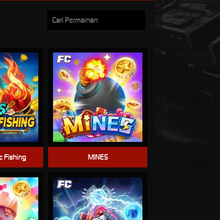
e Fishing
MINES