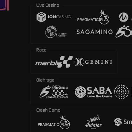
Live Casino
Race
Olahraga
Crash Game