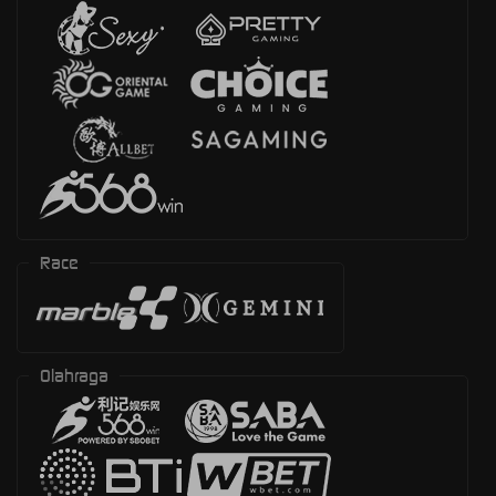
Race
Olahraga