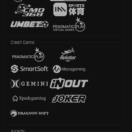
Crash Game
Arcade