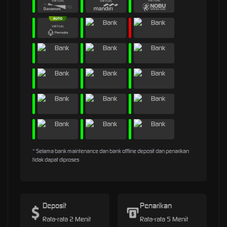
* Selama bank maintenance dan bank offline deposit dan penarikan
tidak dapat diproses
Deposit
Penarikan
Rata-rata 2 Menit
Rata-rata 5 Menit