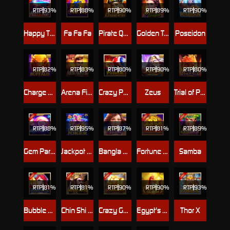
RTP
93%
RTP
88%
RTP
90%
RTP
89%
RTP
90%
Happy Taxi
Fa Fa Fa
Pirate Queen
Golden Temple
Poseidon
RTP
82%
RTP
83%
RTP
80%
RTP
90%
RTP
80%
Charge Buffalo Ascent
Arena Fighter
Crazy Pusher
Zeus
Trial of Phoenix
RTP
88%
RTP
95%
RTP
87%
RTP
81%
RTP
89%
Gem Party
Jackpot Joker
Bangla Beauty
Fortune Tree
Samba
RTP
81%
RTP
81%
RTP
90%
RTP
90%
RTP
93%
Bubble Beauty
Chin Shi Huang
Crazy Golden Bank
Egypt's Glow
Thor X