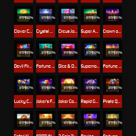
RTP
90%
RTP
81%
RTP
98%
RTP
91%
RTP
81%
Clover Coins 4x4
Crystal 777 DELUXE
Circus Joker 4096
Super Ace SPEED
Crown of Fortune
RTP
95%
RTP
90%
RTP
80%
RTP
92%
RTP
95%
Devil Fire Twins
Fortune Hook Boom
Dice & Drop
Supernova
Fortune Garuda 1000
RTP
87%
RTP
81%
RTP
93%
RTP
81%
RTP
81%
Lucky Caramelo
Joker's Fortune
Joker Coins Expanded
Rapid Gems 777
Pirate Queen 2
RTP
89%
RTP
92%
RTP
84%
RTP
81%
RTP
97%