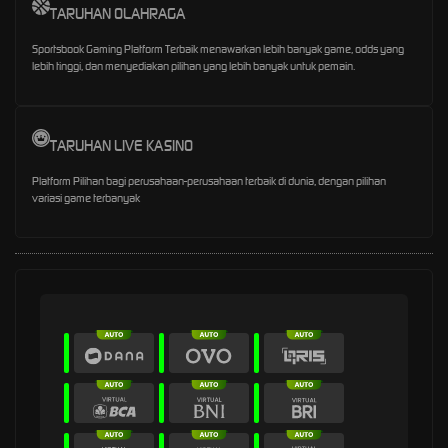
TARUHAN OLAHRAGA
Sportsbook Gaming Platform Terbaik menawarkan lebih banyak game, odds yang
lebih tinggi, dan menyediakan pilihan yang lebih banyak untuk pemain.
TARUHAN LIVE KASINO
Platform Pilihan bagi perusahaan-perusahaan terbaik di dunia, dengan pilihan
variasi game terbanyak