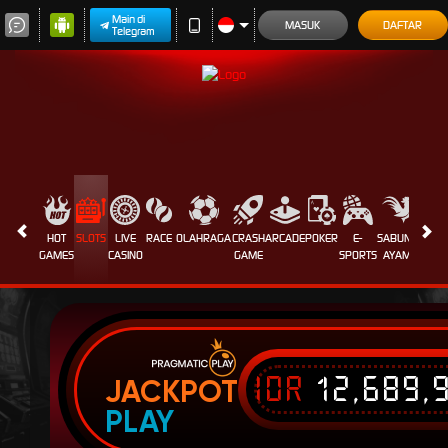
Main di
MASUK
DAFTAR
Telegram
HOT
SLOTS
LIVE
RACE
OLAHRAGA
CRASH
ARCADE
POKER
E-
SABUNG
PROM
GAMES
CASINO
GAME
SPORTS
AYAM
IDR
12,689,
JACKPOT
PLAY