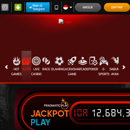
Main di
MASUK
DAFTAR
Telegram
HOT
SLOTS
LIVE
RACE
OLAHRAGA
CRASH
ARCADE
POKER
E-
SABUNG
PROM
GAMES
CASINO
GAME
SPORTS
AYAM
IDR
12,684,
JACKPOT
PLAY