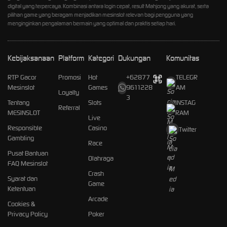
digital yang terpercaya. Kombinasi antara login cepat, result Mahjong yang akurat, serta
pilihan game yang beragam menjadikan mesinslot relevan bagi pengguna yang
menginginkan pengalaman bermain yang optimal dan praktis setiap hari.
Kebijaksanaan
Platform
Kategori
Dukungan
Komunitas
RTP Gacor
Promosi
Hot
+62877
TELEGR
Mesinslot
Games
9611228
AM
Loyalty
3
Tentang
Slots
INSTAG
Referral
MESINSLOT
RAM
Live
Responsible
Casino
Twitter
Gambling
Race
Pusat Bantuan
Olahraga
FAQ Mesinslot
Crash
Syarat dan
Game
Ketentuan
Arcade
Cookies &
Privacy Policy
Poker