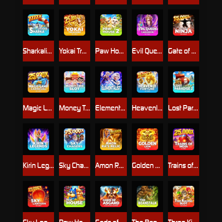
Sharkalicious
Yokai Treasure
Paw House 2
Evil Queen Cauldron
Gate of Ninja
Magic Lamp Carnival
Money Tree Slot
Elementalist
Heavenly Fortune
Lost Paradise 2
Kirin Legends
Sky Chasers
Amon Ra's Relic
Golden Lion
Trains of India