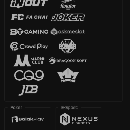
Poker
E-Sports