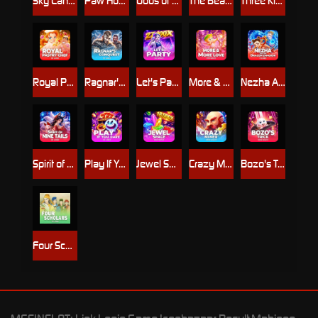
Sky Lantern
Paw House
Gods of Asgard
The Beanstalk
Three Kingdoms Slot
Royal Pastry Chef
Ragnar's Conquest
Let's Party
More & More Love
Nezha And The Dragon Emperor
Spirit of Nine Tails
Play If You Dare
Jewel Space
Crazy Miner
Bozo's Trick
Four Scholars