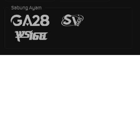
Sabung Ayam