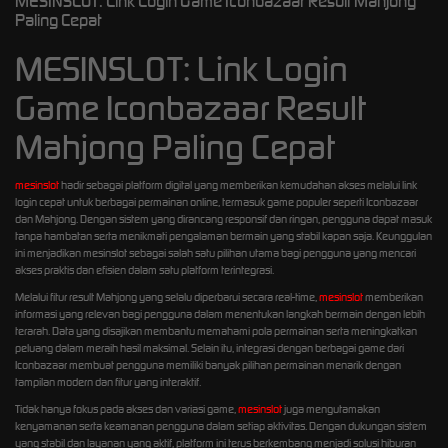
MESINSLOT: Link Login Game Iconbazaar Result Mahjong
Paling Cepat
MESINSLOT: Link Login
Game Iconbazaar Result
Mahjong Paling Cepat
mesinslot
hadir sebagai platform digital yang memberikan kemudahan akses melalui link
login cepat untuk berbagai permainan online, termasuk game populer seperti Iconbazaar
dan Mahjong. Dengan sistem yang dirancang responsif dan ringan, pengguna dapat masuk
tanpa hambatan serta menikmati pengalaman bermain yang stabil kapan saja. Keunggulan
ini menjadikan mesinslot sebagai salah satu pilihan utama bagi pengguna yang mencari
akses praktis dan efisien dalam satu platform terintegrasi.
Melalui fitur result Mahjong yang selalu diperbarui secara real-time,
mesinslot
memberikan
informasi yang relevan bagi pengguna dalam menentukan langkah bermain dengan lebih
terarah. Data yang disajikan membantu memahami pola permainan serta meningkatkan
peluang dalam meraih hasil maksimal. Selain itu, integrasi dengan berbagai game dari
Iconbazaar membuat pengguna memiliki banyak pilihan permainan menarik dengan
tampilan modern dan fitur yang interaktif.
Tidak hanya fokus pada akses dan variasi game,
mesinslot
juga mengutamakan
kenyamanan serta keamanan pengguna dalam setiap aktivitas. Dengan dukungan sistem
yang stabil dan layanan yang aktif, platform ini terus berkembang menjadi solusi hiburan