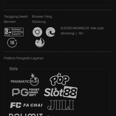
Tanggung Jawab
Browser Yang
Bermain
Didukung
©2026 MESINSLOT. Hak cipta
dilindungi | 18+
Platform Penyedia Layanan
Slots