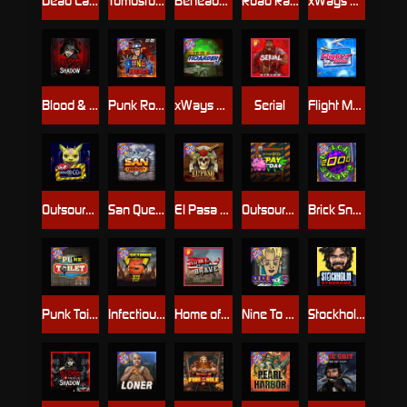
Dead Canary
Tombstone RIP
Beheaded
Road Rage
xWays Hoarder 2
Blood & Shadow
Punk Rocker 2
xWays Hoarder xSplit
Serial
Flight Mode
Outsourced
San Quentin xWays
El Pasa Gunfight xNudge
Outsourced: Payday
Brick Snake 2000
Punk Toilet
Infectious 5 xWays
Home of the Brave
Nine To Five
Stockholm Syndrome