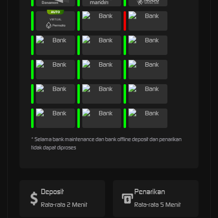
* Selama bank maintenance dan bank offline deposit dan penarikan
tidak dapat diproses
Deposit
Penarikan
Rata-rata 2 Menit
Rata-rata 5 Menit