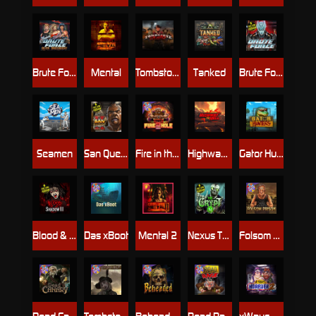
Brute Force: Alien Onslaught
Mental
Tombstone Slaughter
Tanked
Brute Force
Seamen
San Quentin 2: Death Row
Fire in the Hole 2
Highway to Hell
Gator Hunters
Blood & Shadow 2
Das xBoot
Mental 2
Nexus The Crypt
Folsom Prison