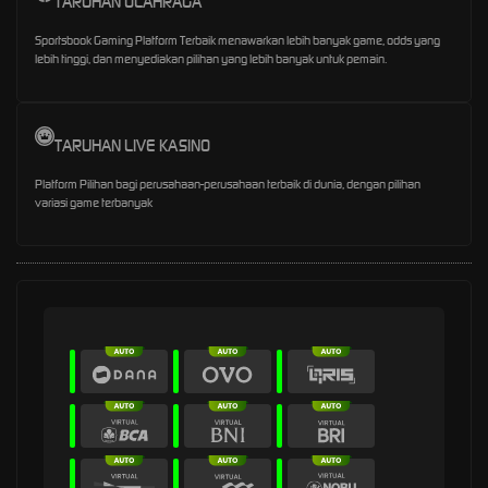
TARUHAN OLAHRAGA
Sportsbook Gaming Platform Terbaik menawarkan lebih banyak game, odds yang
lebih tinggi, dan menyediakan pilihan yang lebih banyak untuk pemain.
TARUHAN LIVE KASINO
Platform Pilihan bagi perusahaan-perusahaan terbaik di dunia, dengan pilihan
variasi game terbanyak