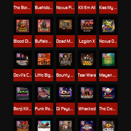
The Border
Bushido Way xNudge
Nexus Fire In The Hole xBomb
Kill Em All
Kiss My Chainsaw
Blood Diamond
Buffalo Hunter
Dead Men Walking
Legion X
Nexus Outsourced
Devil's Crossroad
Little Bighorn
Bounty Hunters xNudge®
Tsar Wars
Mayan Magic Wildfire
Benji Killed in Vegas
Punk Rocker
DJ Psycho
Whacked
The Creepy Carnival