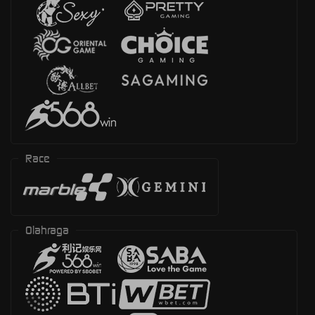
Race
Olahraga