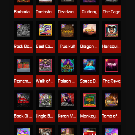
Barbarian Fury
Tombstone
Deadwood xNudge
Gluttony
The Cage
Rock Bottom
East Coast Vs West Coast
True kult
Dragon Tribe
Harlequin Carnival
Remember Gulag
Walk of Shame
Poison Eve
Space Donkey
The Rave
Book Of Shadows
Jingle Balls
Karen Maneater
Monkey's Gold xPays
Tomb of Nefertiti