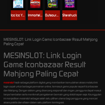
Ice Ice Yeti
Immortal Fruits
Outsourced: Slash Game
Starstruck
MESINSLOT: Link Login Game Iconbazaar Result Mahjong
Paling Cepat
MESINSLOT: Link Login
Game Iconbazaar Result
Mahjong Paling Cepat
mesinslot
hadir sebagai platform digital yang memberikan kemudahan akses melalui link
login cepat untuk berbagai permainan online, termasuk game populer seperti Iconbazaar
dan Mahjong. Dengan sistem yang dirancang responsif dan ringan, pengguna dapat masuk
tanpa hambatan serta menikmati pengalaman bermain yang stabil kapan saja. Keunggulan
ini menjadikan mesinslot sebagai salah satu pilihan utama bagi pengguna yang mencari
akses praktis dan efisien dalam satu platform terintegrasi.