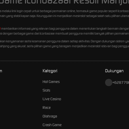
Game Iconbazaar Result Mahjo
melalui link login cepat untuk berbagai permainan online, termasuk game populer seperti Iconba
yang stabil kapan saja. Keunggulan ini menjadikan mesinslot sebagai salah satu pilihan utama 
t
memberikan informasi yang relevan bagi pengguna dalam menentukan langkah bermain dengan 
grasi dengan berbagai game dari Iconbazaar membuat pengguna memiliki banyak pilihan permainan m
n kenyamanan serta keamanan pengguna dalam setiap aktivitas. Dengan dukungan sistem yang st
sult Mahjong yang akurat, serta pilihan game yang beragam menjadikan mesinslot relevan bagi pe
rm
Kategori
Dukungan
i
Hot Games
+628779
Slots
Live Casino
Race
Olahraga
Crash Game